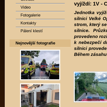
vyjíždí: 1V -
Video
Jednotka vyjí
Fotogalerie
silnici Velké 
Kontakty
strom, který se
silnice. Prů
Pálení klestí
provedeno rozř
k nebezpečí d
Nejnovější fotografie
silnici proved
Během zásahu z