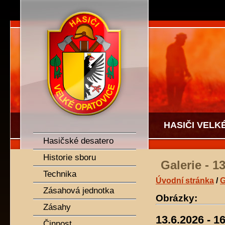
SDH Velké Opatovice
HASIČI VELK
Hasičské desatero
Historie sboru
Galerie - 1
Technika
Úvodní stránka
/
G
Zásahová jednotka
Obrázky:
Zásahy
13.6.2026 - 1
Činnost