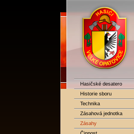
SDH Velké Opatovice
Hasičské desatero
Historie sboru
Technika
Zásahová jednotka
Zásahy
Činnost