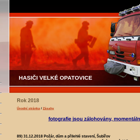
HASIČI VELKÉ OPATOVICE
Rok 2018
Úvodní stránka
/
Zásahy
fotografie jsou zálohovány, momentál
89) 31.12.2018 Požár, dům a přilehlé stavení, Šubířov