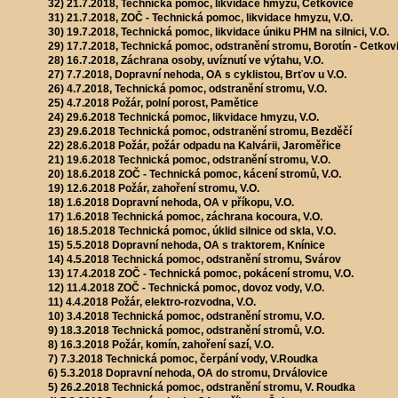
32) 21.7.2018, Technická pomoc, likvidace hmyzu, Cetkovice
31) 21.7.2018, ZOČ - Technická pomoc, likvidace hmyzu, V.O.
30) 19.7.2018, Technická pomoc, likvidace úniku PHM na silnici, V.O.
29) 17.7.2018, Technická pomoc, odstranění stromu, Borotín - Cetkov
28) 16.7.2018, Záchrana osoby, uvíznutí ve výtahu, V.O.
27) 7.7.2018, Dopravní nehoda, OA s cyklistou, Brťov u V.O.
26) 4.7.2018, Technická pomoc, odstranění stromu, V.O.
25) 4.7.2018 Požár, polní porost, Pamětice
24) 29.6.2018 Technická pomoc, likvidace hmyzu, V.O.
23) 29.6.2018 Technická pomoc, odstranění stromu, Bezděčí
22) 28.6.2018 Požár, požár odpadu na Kalvárii, Jaroměřice
21) 19.6.2018 Technická pomoc, odstranění stromu, V.O.
20) 18.6.2018 ZOČ - Technická pomoc, kácení stromů, V.O.
19) 12.6.2018 Požár, zahoření stromu, V.O.
18) 1.6.2018 Dopravní nehoda, OA v příkopu, V.O.
17) 1.6.2018 Technická pomoc, záchrana kocoura, V.O.
16) 18.5.2018 Technická pomoc, úklid silnice od skla, V.O.
15) 5.5.2018 Dopravní nehoda, OA s traktorem, Knínice
14) 4.5.2018 Technická pomoc, odstranění stromu, Svárov
13) 17.4.2018 ZOČ - Technická pomoc, pokácení stromu, V.O.
12) 11.4.2018 ZOČ - Technická pomoc, dovoz vody, V.O.
11) 4.4.2018 Požár, elektro-rozvodna, V.O.
10) 3.4.2018 Technická pomoc, odstranění stromu, V.O.
9) 18.3.2018 Technická pomoc, odstranění stromů, V.O.
8) 16.3.2018 Požár, komín, zahoření sazí, V.O.
7) 7.3.2018 Technická pomoc, čerpání vody, V.Roudka
6) 5.3.2018 Dopravní nehoda, OA do stromu, Drválovice
5) 26.2.2018 Technická pomoc, odstranění stromu, V. Roudka