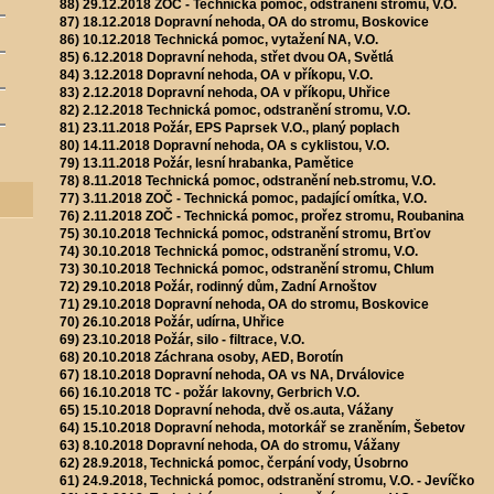
88) 29.12.2018 ZOČ - Technická pomoc, odstranění stromů, V.O.
87) 18.12.2018 Dopravní nehoda, OA do stromu, Boskovice
86) 10.12.2018 Technická pomoc, vytažení NA, V.O.
85) 6.12.2018 Dopravní nehoda, střet dvou OA, Světlá
84) 3.12.2018 Dopravní nehoda, OA v příkopu, V.O.
83) 2.12.2018 Dopravní nehoda, OA v příkopu, Uhřice
82) 2.12.2018 Technická pomoc, odstranění stromu, V.O.
81) 23.11.2018 Požár, EPS Paprsek V.O., planý poplach
80) 14.11.2018 Dopravní nehoda, OA s cyklistou, V.O.
79) 13.11.2018 Požár, lesní hrabanka, Pamětice
78) 8.11.2018 Technická pomoc, odstranění neb.stromu, V.O.
77) 3.11.2018 ZOČ - Technická pomoc, padající omítka, V.O.
76) 2.11.2018 ZOČ - Technická pomoc, prořez stromu, Roubanina
75) 30.10.2018 Technická pomoc, odstranění stromu, Brťov
74) 30.10.2018 Technická pomoc, odstranění stromu, V.O.
73) 30.10.2018 Technická pomoc, odstranění stromu, Chlum
72) 29.10.2018 Požár, rodinný dům, Zadní Arnoštov
71) 29.10.2018 Dopravní nehoda, OA do stromu, Boskovice
70) 26.10.2018 Požár, udírna, Uhřice
69) 23.10.2018 Požár, silo - filtrace, V.O.
68) 20.10.2018 Záchrana osoby, AED, Borotín
67) 18.10.2018 Dopravní nehoda, OA vs NA, Drválovice
66) 16.10.2018 TC - požár lakovny, Gerbrich V.O.
65) 15.10.2018 Dopravní nehoda, dvě os.auta, Vážany
64) 15.10.2018 Dopravní nehoda, motorkář se zraněním, Šebetov
63) 8.10.2018 Dopravní nehoda, OA do stromu, Vážany
62) 28.9.2018, Technická pomoc, čerpání vody, Úsobrno
61) 24.9.2018, Technická pomoc, odstranění stromu, V.O. - Jevíčko