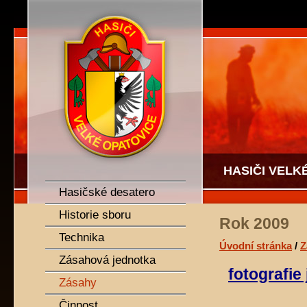
SDH Velké Opatovice
HASIČI VELK
Hasičské desatero
Historie sboru
Rok 2009
Technika
Úvodní stránka
/
Z
Zásahová jednotka
fotografi
Zásahy
Činnost