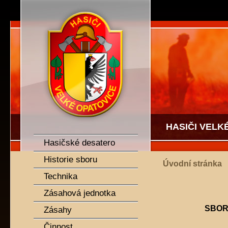
SDH Velké Opatovice
HASIČI VELK
Hasičské desatero
Historie sboru
Úvodní stránka
Technika
Zásahová jednotka
SBOR
Zásahy
Činnost